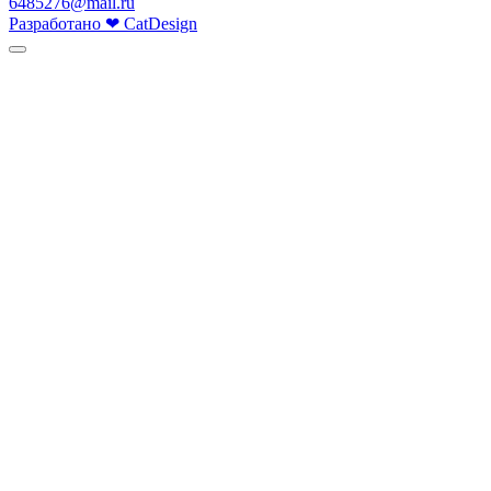
6485276@mail.ru
Разработано
❤
CatDesign