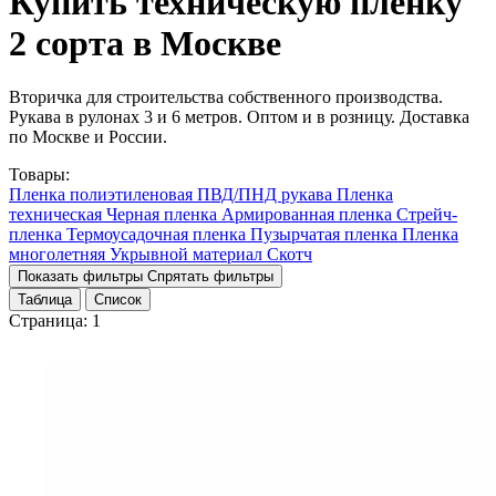
Купить техническую пленку
2 сорта в Москве
Вторичка для строительства собственного производства.
Рукава в рулонах 3 и 6 метров. Оптом и в розницу. Доставка
по Москве и России.
Товары:
Пленка полиэтиленовая
ПВД/ПНД рукава
Пленка
техническая
Черная пленка
Армированная пленка
Стрейч-
пленка
Термоусадочная пленка
Пузырчатая пленка
Пленка
многолетняя
Укрывной материал
Скотч
Показать фильтры
Спрятать фильтры
Таблица
Список
Страница:
1