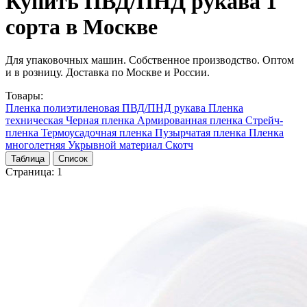
Купить ПВД/ПНД рукава 1
сорта в Москве
Для упаковочных машин. Собственное производство. Оптом
и в розницу. Доставка по Москве и России.
Товары:
Пленка полиэтиленовая
ПВД/ПНД рукава
Пленка
техническая
Черная пленка
Армированная пленка
Стрейч-
пленка
Термоусадочная пленка
Пузырчатая пленка
Пленка
многолетняя
Укрывной материал
Скотч
Таблица
Список
Страница:
1