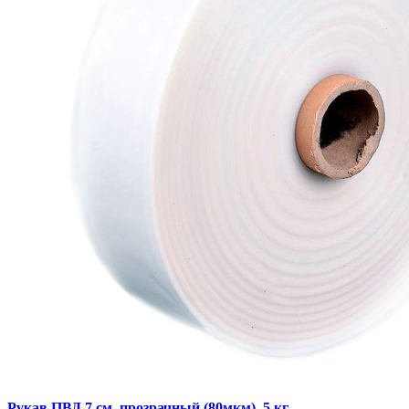
Рукав ПВД 7 см, прозрачный (80мкм), 5 кг